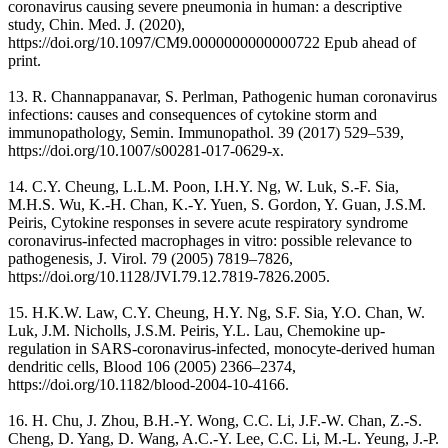
coronavirus causing severe pneumonia in human: a descriptive
study, Chin. Med. J. (2020),
https://doi.org/10.1097/CM9.0000000000000722 Epub ahead of
print.
13. R. Channappanavar, S. Perlman, Pathogenic human coronavirus
infections: causes and consequences of cytokine storm and
immunopathology, Semin. Immunopathol. 39 (2017) 529–539,
https://doi.org/10.1007/s00281-017-0629-x.
14. C.Y. Cheung, L.L.M. Poon, I.H.Y. Ng, W. Luk, S.-F. Sia,
M.H.S. Wu, K.-H. Chan, K.-Y. Yuen, S. Gordon, Y. Guan, J.S.M.
Peiris, Cytokine responses in severe acute respiratory syndrome
coronavirus-infected macrophages in vitro: possible relevance to
pathogenesis, J. Virol. 79 (2005) 7819–7826,
https://doi.org/10.1128/JVI.79.12.7819-7826.2005.
15. H.K.W. Law, C.Y. Cheung, H.Y. Ng, S.F. Sia, Y.O. Chan, W.
Luk, J.M. Nicholls, J.S.M. Peiris, Y.L. Lau, Chemokine up-
regulation in SARS-coronavirus-infected, monocyte-derived human
dendritic cells, Blood 106 (2005) 2366–2374,
https://doi.org/10.1182/blood-2004-10-4166.
16. H. Chu, J. Zhou, B.H.-Y. Wong, C.C. Li, J.F.-W. Chan, Z.-S.
Cheng, D. Yang, D. Wang, A.C.-Y. Lee, C.C. Li, M.-L. Yeung, J.-P.