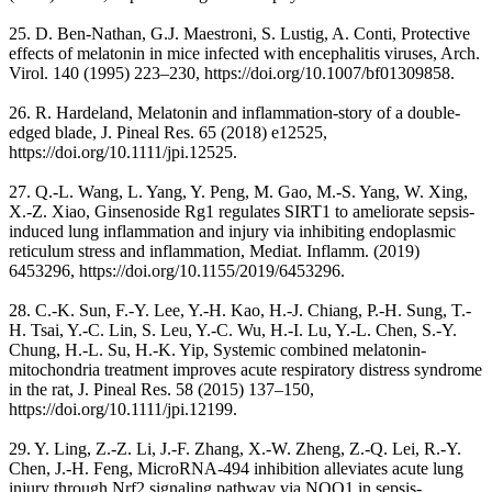
25. D. Ben-Nathan, G.J. Maestroni, S. Lustig, A. Conti, Protective
effects of melatonin in mice infected with encephalitis viruses, Arch.
Virol. 140 (1995) 223–230, https://doi.org/10.1007/bf01309858.
26. R. Hardeland, Melatonin and inflammation-story of a double-
edged blade, J. Pineal Res. 65 (2018) e12525,
https://doi.org/10.1111/jpi.12525.
27. Q.-L. Wang, L. Yang, Y. Peng, M. Gao, M.-S. Yang, W. Xing,
X.-Z. Xiao, Ginsenoside Rg1 regulates SIRT1 to ameliorate sepsis-
induced lung inflammation and injury via inhibiting endoplasmic
reticulum stress and inflammation, Mediat. Inflamm. (2019)
6453296, https://doi.org/10.1155/2019/6453296.
28. C.-K. Sun, F.-Y. Lee, Y.-H. Kao, H.-J. Chiang, P.-H. Sung, T.-
H. Tsai, Y.-C. Lin, S. Leu, Y.-C. Wu, H.-I. Lu, Y.-L. Chen, S.-Y.
Chung, H.-L. Su, H.-K. Yip, Systemic combined melatonin-
mitochondria treatment improves acute respiratory distress syndrome
in the rat, J. Pineal Res. 58 (2015) 137–150,
https://doi.org/10.1111/jpi.12199.
29. Y. Ling, Z.-Z. Li, J.-F. Zhang, X.-W. Zheng, Z.-Q. Lei, R.-Y.
Chen, J.-H. Feng, MicroRNA-494 inhibition alleviates acute lung
injury through Nrf2 signaling pathway via NQO1 in sepsis-