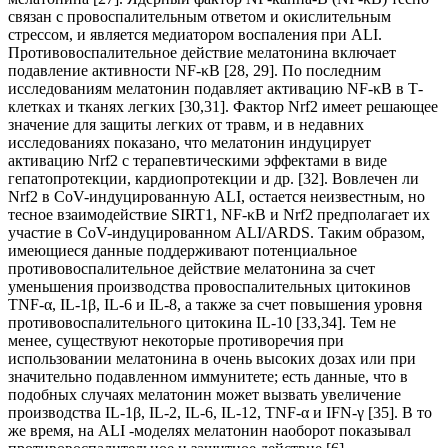
связан с провоспалительным ответом и окислительным
стрессом, и является медиатором воспаления при ALI.
Противовоспалительное действие мелатонина включает
подавление активности NF-κB [28, 29]. По последним
исследованиям мелатонин подавляет активацию NF-κB в Т-
клетках и тканях легких [30,31]. Фактор Nrf2 имеет решающее
значение для защиты легких от травм, и в недавних
исследованиях показано, что мелатонин индуцирует
активацию Nrf2 с терапевтическими эффектами в виде
гепатопротекции, кардиопротекции и др. [32]. Вовлечен ли
Nrf2 в CoV-индуцированную ALI, остается неизвестным, но
тесное взаимодействие SIRT1, NF-κB и Nrf2 предполагает их
участие в CoV-индуцированном ALI/ARDS. Таким образом,
имеющиеся данные поддерживают потенциальное
противовоспалительное действие мелатонина за счет
уменьшения производства провоспалительных цитокинов
TNF-α, IL-1β, IL-6 и IL-8, а также за счет повышения уровня
противовоспалительного цитокина IL-10 [33,34]. Тем не
менее, существуют некоторые противоречия при
использовании мелатонина в очень высоких дозах или при
значительно подавленном иммунитете; есть данные, что в
подобных случаях мелатонин может вызвать увеличение
производства IL-1β, IL-2, IL-6, IL-12, TNF-α и IFN-γ [35]. В то
же время, на ALI -моделях мелатонин наоборот показывал