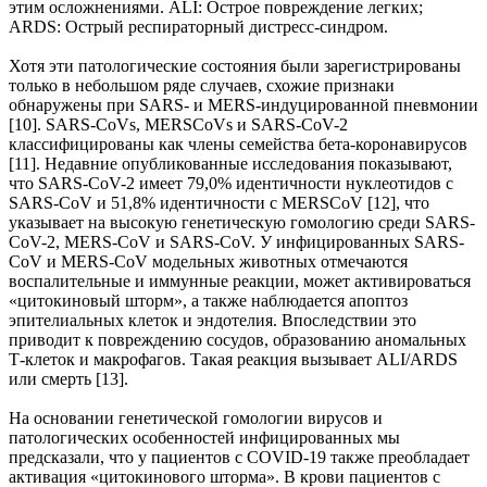
этим осложнениями. ALI: Острое повреждение легких;
ARDS: Острый респираторный дистресс-синдром.
Хотя эти патологические состояния были зарегистрированы
только в небольшом ряде случаев, схожие признаки
обнаружены при SARS- и MERS-индуцированной пневмонии
[10]. SARS-CoVs, MERSCoVs и SARS-CoV-2
классифицированы как члены семейства бета-коронавирусов
[11]. Недавние опубликованные исследования показывают,
что SARS-CoV-2 имеет 79,0% идентичности нуклеотидов с
SARS-CoV и 51,8% идентичности с MERSCoV [12], что
указывает на высокую генетическую гомологию среди SARS-
CoV-2, MERS-CoV и SARS-CoV. У инфицированных SARS-
CoV и MERS-CoV модельных животных отмечаются
воспалительные и иммунные реакции, может активироваться
«цитокиновый шторм», а также наблюдается апоптоз
эпителиальных клеток и эндотелия. Впоследствии это
приводит к повреждению сосудов, образованию аномальных
Т-клеток и макрофагов. Такая реакция вызывает ALI/ARDS
или смерть [13].
На основании генетической гомологии вирусов и
патологических особенностей инфицированных мы
предсказали, что у пациентов с COVID-19 также преобладает
активация «цитокинового шторма». В крови пациентов с