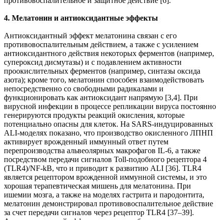
противовоспалительное и защитное действие [6].
4. Мелатонин и антиоксидантные эффекты
Антиоксидантный эффект мелатонина связан с его
противовоспалительным действием, а также с усилением
антиоксидантного действия некоторых ферментов (например,
супероксид дисмутазы) и с подавлением активности
проокислительных ферментов (например, синтазы оксида
азота); кроме того, мелатонин способен взаимодействовать
непосредственно со свободными радикалами и
функционировать как антиоксидант напрямую [3,4]. При
вирусной инфекции в процессе репликации вируса постоянно
генерируются продукты реакций окисления, которые
потенциально опасны для клеток. На SARS-индуцированных
ALI-моделях показано, что производство окисленного ЛПНП
активирует врожденный иммунный ответ путем
перепроизводства альвеолярных макрофагов IL-6, а также
посредством передачи сигналов Toll-подобного рецептора 4
(TLR4)/NF-kB, что и приводит к развитию ALI [36]. TLR4
является рецептором врожденной иммунной системы, и это
хорошая терапевтическая мишень для мелатонина. При
ишемии мозга, а также на моделях гастрита и пародонтита,
мелатонин демонстрировал противовоспалительное действие
за счет передачи сигналов через рецептор TLR4 [37–39].