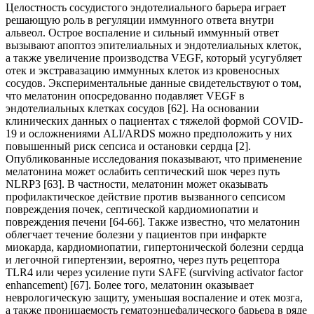
Целостность сосудистого эндотелиального барьера играет
решающую роль в регуляции иммунного ответа внутри
альвеол. Острое воспаление и сильный иммунный ответ
вызывают апоптоз эпителиальных и эндотелиальных клеток,
а также увеличение производства VEGF, который усугубляет
отек и экстравазацию иммунных клеток из кровеносных
сосудов. Экспериментальные данные свидетельствуют о том,
что мелатонин опосредованно подавляет VEGF в
эндотелиальных клетках сосудов [62]. На основании
клинических данных о пациентах с тяжелой формой COVID-
19 и осложнениями ALI/ARDS можно предположить у них
повышенный риск сепсиса и остановки сердца [2].
Опубликованные исследования показывают, что применение
мелатонина может ослабить септический шок через путь
NLRP3 [63]. В частности, мелатонин может оказывать
профилактическое действие против вызванного сепсисом
повреждения почек, септической кардиомиопатии и
повреждения печени [64-66]. Также известно, что мелатонин
облегчает течение болезни у пациентов при инфаркте
миокарда, кардиомиопатии, гипертонической болезни сердца
и легочной гипертензии, вероятно, через путь рецептора
TLR4 или через усиление пути SAFE (surviving activator factor
enhancement) [67]. Более того, мелатонин оказывает
неврологическую защиту, уменьшая воспаление и отек мозга,
а также проницаемость гематоэнцефалического барьера в ряде