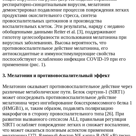
респираторно-синцитиальным вирусом, мелатонин
демонстрировал подавление процессов повреждения легких
продуктами окислительного стресса, синтеза
провоспалительных цитокинов и производства
воспалительных клеток. Эти результаты, наряду с недавно
обобщенными данными Reiter et al. [3], поддерживают
гипотезу целесообразности использования мелатонина при
вирусных заболеваниях. Высока вероятность, что
противовоспалительное действие мелатонина, его
антиоксидантные и иммуностимулирующие свойства
поспособствуют ослаблению инфекции COVID-19 при его
применении (рис. 1).
3. Мелатонин и противовоспалительный эффект
Мелатонин оказывает противовоспалительное действие через
различные метаболические пути. Белок сиртуин-1 (SIRT1)
может опосредовать противовоспалительное действие
мелатонина через ингибирование боксехромосомного белка 1
(HMGB1), и, таким образом, подавлять поляризацию
макрофагов в сторону провоспалительного типа [26]. При
развитии вызванного сепсисом ALI, правильная регуляция
SIRT1 ослабляет повреждение легких и снижает воспаление,
что может оказаться полезным аспектом применения
мелатонина [27]. Ядерный фактор NF-каппа-B (NF-κB) тесно