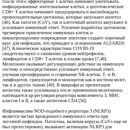
После этого эффекторные Т-клетки начинают уничтожать
инфицированные эпителиальные клетки, а цитотоксические
CD8+ Т-клетки начинают продуцировать и высвобождать
провоспалительные цитокины, которые запускают апоптоз
[46]. Как патоген (CoV), так и клеточный апоптоз запускают и
усиливают иммунный ответ. Усиление выработки цитокинов,
чрезмерное привлечение иммунных клеток и
неконтролируемое повреждение эпителия создают порочный
круг для инфекции, что приводит к осложнениям ALI/ARDS
[47]. Клинические характеристики COVID-19
свидетельствуют о снижении уровня нейтрофилов,
лимфоцитов и CD8+ Т-клеток в плазме крови [7,48].
Мелатонин оказывает регулирующее действие на иммунную
систему и непосредственно усиливает иммунный ответ,
улучшая пролиферацию и созревание NK-клеток, Т- и В-
лимфоцитов, гранулоцитов и моноцитов как в костном мозге,
так и в других тканях [49]. В макрофагах презентация
антигена также усиливалась после применения мелатонина;
наблюдается up-регуляция рецептора комплемента 3, MHC
классов I и II, а также антигенов CD4 [50].
Инфламмасома NOD-подобного рецептора 3 (NLRP3)
является частью врожденного иммунного ответа при
легочной инфекции. Патогены, включая вирусы (CoVs еще не
был протестирован), вызывают активацию NLRP3 для