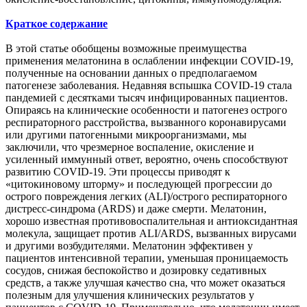
Краткое содержание
В этой статье обобщены возможные преимущества
применения мелатонина в ослаблении инфекции COVID-19,
полученные на основании данных о предполагаемом
патогенезе заболевания. Недавняя вспышка COVID-19 стала
пандемией с десятками тысяч инфицированных пациентов.
Опираясь на клинические особенности и патогенез острого
респираторного расстройства, вызванного коронавирусами
или другими патогенными микроорганизмами, мы
заключили, что чрезмерное воспаление, окисление и
усиленный иммунный ответ, вероятно, очень способствуют
развитию COVID-19. Эти процессы приводят к
«цитокиновому шторму» и последующей прогрессии до
острого повреждения легких (ALI)/острого респираторного
дистресс-синдрома (ARDS) и даже смерти. Мелатонин,
хорошо известная противовоспалительная и антиоксидантная
молекула, защищает против ALI/ARDS, вызванных вирусами
и другими возбудителями. Мелатонин эффективен у
пациентов интенсивной терапии, уменьшая проницаемость
сосудов, снижая беспокойство и дозировку седативных
средств, а также улучшая качество сна, что может оказаться
полезным для улучшения клинических результатов у