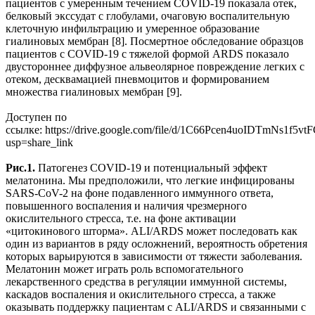
пациентов с умеренным течением COVID-19 показала отек,
белковый экссудат с глобулами, очаговую воспалительную
клеточную инфильтрацию и умеренное образование
гиалиновых мембран [8]. Посмертное обследование образцов
пациентов с COVID-19 с тяжелой формой ARDS показало
двустороннее диффузное альвеолярное повреждение легких с
отеком, десквамацией пневмоцитов и формированием
множества гиалиновых мембран [9].
Доступен по
ссылке: https://drive.google.com/file/d/1C66Pcen4uoIDTmNs1f5v
usp=share_link
Рис.1.
Патогенез COVID-19 и потенциальный эффект
мелатонина. Мы предположили, что легкие инфицированы
SARS-CoV-2 на фоне подавленного иммунного ответа,
повышенного воспаления и наличия чрезмерного
окислительного стресса, т.е. на фоне активации
«цитокинового шторма». ALI/ARDS может последовать как
один из вариантов в ряду осложнений, вероятность обретения
которых варьируются в зависимости от тяжести заболевания.
Мелатонин может играть роль вспомогательного
лекарственного средства в регуляции иммунной системы,
каскадов воспаления и окислительного стресса, а также
оказывать поддержку пациентам с ALI/ARDS и связанными с