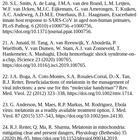
20. S.L. Smits, A. de Lang, J.M.A. van den Brand, L.M. Leijten,
W.F. van IJcken, M.J.C. Eijkemans, G. van Amerongen, T. Kuiken,
A.C. Andeweg, A.D.M.E. Osterhaus, B.L. Haagmans, Exacerbated
innate host response to SARS-CoV in aged non-human primates,
PLoS Pathog. 6 (2010) e1000756–e1000756,
https://doi.org/10.1371/journal.ppat.1000756.
21. A. Junaid, H. Tang, A. van Reeuwijk, Y. Abouleila, P.
Wuelfroth, V. van Duinen, W. Stam, A.J. van Zonneveld, T.
Hankemeier, A. Mashaghi, Ebola hemorrhagic shock syndrome-on-
a-chip, IScience 23 (2020) 100765,
https://doi.org/10.1016/j.isci.2019.100765.
22. J.A. Boga, A. Coto-Montes, S.A. Rosales-Corral, D.-X. Tan,
R.J. Reiter, Beneficialactions of melatonin in the management of
viral infections: a new use for this “molecular handyman”? Rev.
Med. Virol. 22 (2012) 323–338, https://doi.org/10.1002/rmv.1714.
23. G. Anderson, M. Maes, R.P. Markus, M. Rodriguez, Ebola
virus: melatonin as a readily available treatment option, J. Med.
Virol. 87 (2015) 537–543, https://doi.org/10.1002/jmv.24130.
24. R.J. Reiter, Q. Ma, R. Sharma, Melatonin in mitochondria:
mitigating clear and present dangers, Physiology (Bethesda) 35
(2020) 86–95, https://doi.org/10.1152/physiol.00034.2019.