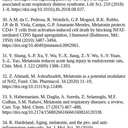
associated acute respiratory distress syndrome, Life Sci. 210 (2018)
1–8, https://doi.org/10.1016/j.lfs.2018.08.037.
30. A.M. da C. Pedrosa, R. Weinlich, G.P. Mognol, B.K. Robbs,
J.P. de B. Viola, Campa, G.P. Amarante-Mendes, Melatonin protects
CD4+ T cells from activation-induced cell death by blocking NFAT-
mediated CD95 ligand upregulation, J.Immunol (Baltimore, Md.:
1950) 184 (2010) 3487–3494,
https://doi.org/10.4049/jimmunol.0902961.
31. Y. Shang, S.-P. Xu, Y. Wu, Y.-X. Jiang, Z.-Y. Wu, S.-Y. Yuan,
S.-L. Yao, Melatonin reduces acute lung injury in endotoxemic rats,
Chin. Med. J. 122 (2009) 1388–1393.
32. Z. Ahmadi, M. Ashrafizadeh, Melatonin as a potential modulator
of Nrf2, Fund. Clin. Pharmacol. 34 (2020) 11–19,
https://doi.org/10.1111/fcp.12498.
33. S. Habtemariam, M. Daglia, A. Sureda, Z. Selamoglu, M.F.
Gulhan, S.M. Nabavi, Melatonin and respiratory diseases: a review,
Curr. Top. Med. Chem. 17 (2017) 467–488,
https://doi.org/10.2174/1568026616666160824120338.
34. R. Hardeland, Aging, melatonin, and the pro- and anti-
inflammatory networks, Int. J. Mol. Sci. 20 (2019),