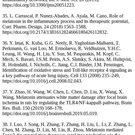
https://doi.org/10.3390/ijms20051223.
35. L. Carrascal, P. Nunez-Abades, A. Ayala, M. Cano, Role of
melatonin in the inflammatory process and its therapeutic potential,
Curr. Pharm. Design. 24 (2018) 1563–1588,
https://doi.org/10.2174/1381612824666180426112832.
36. Y. Imai, K. Kuba, G.G. Neely, R. Yaghubian-Malhami, T.
Perkmann, G. van Loo, M. Ermolaeva, R. Veldhuizen, Y.H.C.
Leung, H. Wang, H. Liu, Y. Sun, M. Pasparakis, M. Kopf, C.
Mech, S. Bavari, J.S.M. Peiris, A.S. Slutsky, S. Akira, M. Hultqvist,
R. Holmdahl, J. Nicholls, C. Jiang, C.J. Binder, J.M. Penninger,
Identification of oxidative stress and Toll-like receptor 4 signaling as
a key pathway of acute lung injury, Cell 133 (2008) 235–249,
https://doi.org/10.1016/j.cell.2008.02.043.
37. Y. Zhao, H. Wang, W. Chen, L. Chen, D. Liu, X. Wang, X.
Wang, Melatonin attenuates white matter damage after focal brain
ischemia in rats by regulating the TLR4/NF-kappaB pathway, Brain
Res. Bull. 150 (2019) 168–178,
https://doi.org/10.1016/j.brainresbull.2019.05.019.
38. J. Luo, J. Song, H. Zhang, F. Zhang, H. Liu, L. Li, Z. Zhang, L.
Chen, M. Zhang, D. Lin, M. Lin, R. Zhou, Melatonin mediated