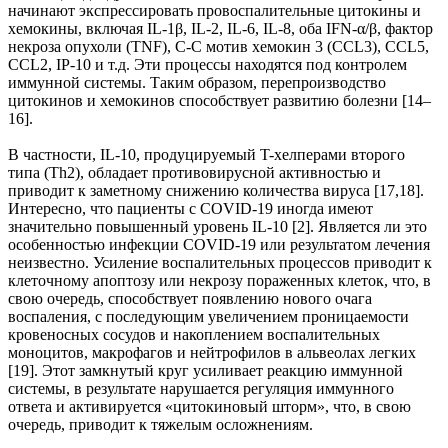
начинают экспрессировать провоспалительные цитокины и
хемокины, включая IL-1β, IL-2, IL-6, IL-8, оба IFN-α/β, фактор
некроза опухоли (TNF), С-С мотив хемокин 3 (CCL3), CCL5,
CCL2, IP-10 и т.д. Эти процессы находятся под контролем
иммунной системы. Таким образом, перепроизводство
цитокинов и хемокинов способствует развитию болезни [14–
16].
В частности, IL-10, продуцируемый T-хелперами второго
типа (Th2), обладает противовирусной активностью и
приводит к заметному снижению количества вируса [17,18].
Интересно, что пациенты с COVID-19 иногда имеют
значительно повышенный уровень IL-10 [2]. Является ли это
особенностью инфекции COVID-19 или результатом лечения
неизвестно. Усиление воспалительных процессов приводит к
клеточному апоптозу или некрозу пораженных клеток, что, в
свою очередь, способствует появлению нового очага
воспаления, с последующим увеличением проницаемости
кровеносных сосудов и накоплением воспалительных
моноцитов, макрофагов и нейтрофилов в альвеолах легких
[19]. Этот замкнутый круг усиливает реакцию иммунной
системы, в результате нарушается регуляция иммунного
ответа и активируется «цитокиновый шторм», что, в свою
очередь, приводит к тяжелым осложнениям.