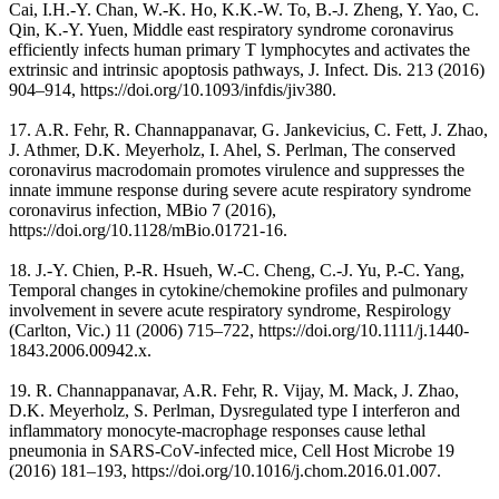
Cai, I.H.-Y. Chan, W.-K. Ho, K.K.-W. To, B.-J. Zheng, Y. Yao, C.
Qin, K.-Y. Yuen, Middle east respiratory syndrome coronavirus
efficiently infects human primary T lymphocytes and activates the
extrinsic and intrinsic apoptosis pathways, J. Infect. Dis. 213 (2016)
904–914, https://doi.org/10.1093/infdis/jiv380.
17. A.R. Fehr, R. Channappanavar, G. Jankevicius, C. Fett, J. Zhao,
J. Athmer, D.K. Meyerholz, I. Ahel, S. Perlman, The conserved
coronavirus macrodomain promotes virulence and suppresses the
innate immune response during severe acute respiratory syndrome
coronavirus infection, MBio 7 (2016),
https://doi.org/10.1128/mBio.01721-16.
18. J.-Y. Chien, P.-R. Hsueh, W.-C. Cheng, C.-J. Yu, P.-C. Yang,
Temporal changes in cytokine/chemokine profiles and pulmonary
involvement in severe acute respiratory syndrome, Respirology
(Carlton, Vic.) 11 (2006) 715–722, https://doi.org/10.1111/j.1440-
1843.2006.00942.x.
19. R. Channappanavar, A.R. Fehr, R. Vijay, M. Mack, J. Zhao,
D.K. Meyerholz, S. Perlman, Dysregulated type I interferon and
inflammatory monocyte-macrophage responses cause lethal
pneumonia in SARS-CoV-infected mice, Cell Host Microbe 19
(2016) 181–193, https://doi.org/10.1016/j.chom.2016.01.007.