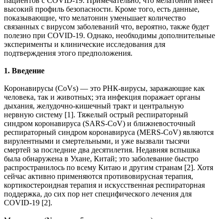
пациентов с COVID-19. Примечательно, что мелатонин имеет
высокий профиль безопасности. Кроме того, есть данные,
показывающие, что мелатонин уменьшает количество
связанных с вирусом заболеваний что, вероятно, также будет
полезно при COVID-19. Однако, необходимы дополнительные
эксперименты и клинические исследования для
подтверждения этого предположения.
1. Введение
Коронавирусы (CoVs) — это РНК-вирусы, заражающие как
человека, так и животных; эта инфекция поражает органы
дыхания, желудочно-кишечный тракт и центральную
нервную систему [1]. Тяжелый острый респираторный
синдром коронавируса (SARS-CoV) и ближневосточный
респираторный синдром коронавируса (MERS-CoV) являются
вирулентными и смертельными, и уже вызвали тысячи
смертей за последние два десятилетия. Недавняя вспышка
была обнаружена в Ухане, Китай; это заболевание быстро
распространилось по всему Китаю и другим странам [2]. Хотя
сейчас активно применяются противовирусная терапия,
кортикостероидная терапия и искусственная респираторная
поддержка, до сих пор нет специфического лечения для
COVID-19 [2].