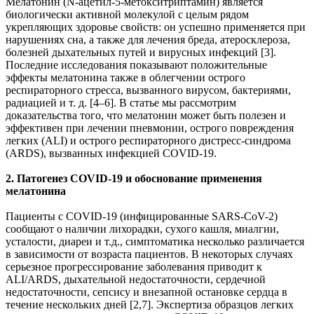
Мелатонин (N-ацетил-5-метокситриптамин) является
биологически активной молекулой с целым рядом
укрепляющих здоровье свойств: он успешно применяется при
нарушениях сна, а также для лечения бреда, атеросклероза,
болезней дыхательных путей и вирусных инфекций [3].
Последние исследования показывают положительные
эффекты мелатонина также в облегчении острого
респираторного стресса, вызванного вирусом, бактериями,
радиацией и т. д. [4–6]. В статье мы рассмотрим
доказательства того, что мелатонин может быть полезен и
эффективен при лечении пневмонии, острого повреждения
легких (ALI) и острого респираторного дистресс-синдрома
(ARDS), вызванных инфекцией COVID-19.
2. Патогенез COVID-19 и обоснование применения
мелатонина
Пациенты с COVID-19 (инфицированные SARS-CoV-2)
сообщают о наличии лихорадки, сухого кашля, миалгии,
усталости, диареи и т.д., симптоматика несколько различается
в зависимости от возраста пациентов. В некоторых случаях
серьезное прогрессирование заболевания приводит к
ALI/ARDS, дыхательной недостаточности, сердечной
недостаточности, сепсису и внезапной остановке сердца в
течение нескольких дней [2,7]. Экспертиза образцов легких