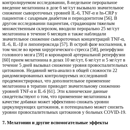
контролируемом исследовании, 8-недельное пероральное
введение мелатонина в дозе 6 мг/сут вызывало значительное
снижение сывороточных уровней IL-6, TNF-α и hs-CRP у
пациентов с сахарным диабетом и периодонтитом [56]. В
другом исследовании пациентам, страдающим тяжелым
множественным склерозом, вводили перорально 25 мг/сут
мелатонина в течение 6 месяцев и также наблюдали
значительное снижение сывороточных концентраций TNF-α,
IL-6, IL-1β и липопероксида [57]. В острой фазе воспаления, в
том числе во время хирургического стресса [58], реперфузии
головного мозга [59] и коронарной артериальной реперфузии
[60] прием мелатонина в дозах 10 мг/сут, 6 мг/сут и 5 мг/сут в
течение 5 дней вызывал снижение уровня провоспалительных
цитокинов. Недавний мета-анализ в общей сложности 22
рандомизированных контролируемых исследований
продемонстрировал, что дополнительное применение
мелатонина в терапии приводит значительному снижению
уровней TNF-α и IL-6 [61]. Эти клинические данные
свидетельствуют о том, что применение мелатонина в
качестве добавки может эффективно снижать уровни
циркулирующих цитокинов, и потенциально может снизить
уровни провоспалительных цитокинов у больных COVID-19.
7. Мелатонин и другие вспомогательные эффекты