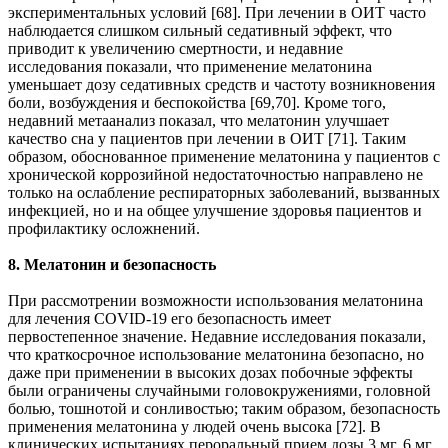
экспериментальных условий [68]. При лечении в ОИТ часто
наблюдается слишком сильный седативный эффект, что
приводит к увеличению смертности, и недавние
исследования показали, что применение мелатонина
уменьшает дозу седативных средств и частоту возникновения
боли, возбуждения и беспокойства [69,70]. Кроме того,
недавний метаанализ показал, что мелатонин улучшает
качество сна у пациентов при лечении в ОИТ [71]. Таким
образом, обоснованное применение мелатонина у пациентов с
хронической коррозийной недостаточностью направлено не
только на ослабление респираторных заболеваний, вызванных
инфекцией, но и на общее улучшение здоровья пациентов и
профилактику осложнений.
8. Мелатонин и безопасность
При рассмотрении возможности использования мелатонина
для лечения COVID-19 его безопасность имеет
первостепенное значение. Недавние исследования показали,
что краткосрочное использование мелатонина безопасно, но
даже при применении в высоких дозах побочные эффекты
были ограничены случайными головокружениями, головной
болью, тошнотой и сонливостью; таким образом, безопасность
применения мелатонина у людей очень высока [72]. В
клинических испытаниях пероральный прием дозы 3 мг, 6 мг