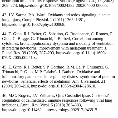
neutrophil inflammatory response, Shock (Augusta, Ga.) 17 (2002)
269–273, https://doi.org/10.1097/00024382-200204000-00005.
43. J.V. Sarma, P.A. Ward, Oxidants and redox signaling in acute
lung injury, Compr. Physiol. 1 (2011) 1365–1381,
https://doi.org/10.1002/cphy.c100068.
44. E. Gitto, R.J. Reiter, G. Sabatino, G. Buonocore, C. Romeo, P.
Gitto, C. Buggé, G. Trimarchi, I. Barberi, Correlation among
cytokines, bronchopulmonary dysplasia and modality of ventilation
in preterm newborns: improvement with melatonin treatment, J.
Pineal Res. 39 (2005) 287–293, https://doi.org/10.1111/j.1600-
079X.2005.00251.x.
45. E. Gitto, R.J. Reiter, S.P. Cordaro, R.M. La, P. Chiurazzi, G.
Trimarchi, P. Gitto, M.P. Calabrò, I. Barberi, Oxidative and
inflammatory parameters in respiratory distress syndrome of preterm
newborns: beneficial effects of melatonin, Am. J. Perinatol. 21
(2004) 209–216, https://doi.org/10.1055/s-2004-828610.
46. M.C. Rogers, J.V. Williams, Quis Custodiet Ipsos Custodes?
Regulation of cellmediated immune responses following viral lung
infections, Annu. Rev. Virol. 5 (2018) 363–383,
https://doi.org/10.1146/annurev-virology-092917-043515.