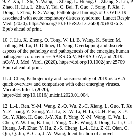
9. Z. Xu, L. Shi, Y. Wang, J. Zhang, L. Huang, C. Zhang, S. Liu, P.
Zhao, H. Liu, L. Zhu, Y. Tai, C. Bai, T. Gao, J. Song, P. Xia, J.
Dong, J. Zhao, F.-S. Wang, Pathological findings of COVID-19
associated with acute respiratory distress syndrome, Lancet Respir.
Med. (2020), https://doi.org/10.1016/S2213-2600(20)30076-X
Epub ahead of print.
10. J. Liu, X. Zheng, Q. Tong, W. Li, B. Wang, K. Sutter, M.
Trilling, M. Lu, U. Dittmer, D. Yang, Overlapping and discrete
aspects of the pathology and pathogenesis of the emerging human
pathogenic coronaviruses SARS-CoV, MERS-CoV, and 2019-
nCoV, J. Med. Virol. (2020), https://doi.org/10.1002/jmv.25709
Epub ahead of print.
11. J. Chen, Pathogenicity and transmissibility of 2019-nCoV-A
quick overview and comparison with other emerging viruses,
Microbes Infect. (2020),
https://doi.org/10.1016/j.micinf.2020.01.004.
12. L.-L. Ren, Y.-M. Wang, Z.-Q. Wu, Z.-C. Xiang, L. Guo, T. Xu,
Y.-Z. Jiang, Y. Xiong, Y.-J. Li, X.-W. Li, H. Li, G.-H. Fan, X.-Y.
Gu, Y. Xiao, H. Gao, J.-Y. Xu, F. Yang, X.-M. Wang, C. Wu, L.
Chen, Y.-W. Liu, B. Liu, J. Yang, X.-R. Wang, J. Dong, L. Li, C.-L.
Huang, J.-P. Zhao, Y. Hu, Z.-S. Cheng, L.-L. Liu, Z.-H. Qian, C.
Qin, Q. Jin, B. Cao, J.-W. Wang, Identification of a novel