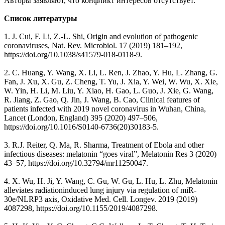
Авторы заявляют, что конфликт интересов отсутствует.
Список литературы
1. J. Cui, F. Li, Z.-L. Shi, Origin and evolution of pathogenic
coronaviruses, Nat. Rev. Microbiol. 17 (2019) 181–192,
https://doi.org/10.1038/s41579-018-0118-9.
2. C. Huang, Y. Wang, X. Li, L. Ren, J. Zhao, Y. Hu, L. Zhang, G.
Fan, J. Xu, X. Gu, Z. Cheng, T. Yu, J. Xia, Y. Wei, W. Wu, X. Xie,
W. Yin, H. Li, M. Liu, Y. Xiao, H. Gao, L. Guo, J. Xie, G. Wang,
R. Jiang, Z. Gao, Q. Jin, J. Wang, B. Cao, Clinical features of
patients infected with 2019 novel coronavirus in Wuhan, China,
Lancet (London, England) 395 (2020) 497–506,
https://doi.org/10.1016/S0140-6736(20)30183-5.
3. R.J. Reiter, Q. Ma, R. Sharma, Treatment of Ebola and other
infectious diseases: melatonin “goes viral”, Melatonin Res 3 (2020)
43–57, https://doi.org/10.32794/mr11250047.
4. X. Wu, H. Ji, Y. Wang, C. Gu, W. Gu, L. Hu, L. Zhu, Melatonin
alleviates radiationinduced lung injury via regulation of miR-
30e/NLRP3 axis, Oxidative Med. Cell. Longev. 2019 (2019)
4087298, https://doi.org/10.1155/2019/4087298.