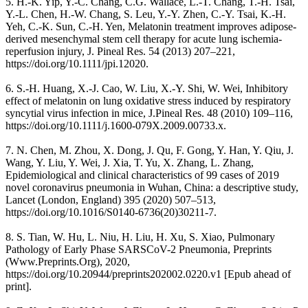
5. H.-K. Yip, Y.-C. Chang, C.G. Wallace, L.-T. Chang, T.-H. Tsai,
Y.-L. Chen, H.-W. Chang, S. Leu, Y.-Y. Zhen, C.-Y. Tsai, K.-H.
Yeh, C.-K. Sun, C.-H. Yen, Melatonin treatment improves adipose-
derived mesenchymal stem cell therapy for acute lung ischemia-
reperfusion injury, J. Pineal Res. 54 (2013) 207–221,
https://doi.org/10.1111/jpi.12020.
6. S.-H. Huang, X.-J. Cao, W. Liu, X.-Y. Shi, W. Wei, Inhibitory
effect of melatonin on lung oxidative stress induced by respiratory
syncytial virus infection in mice, J.Pineal Res. 48 (2010) 109–116,
https://doi.org/10.1111/j.1600-079X.2009.00733.x.
7. N. Chen, M. Zhou, X. Dong, J. Qu, F. Gong, Y. Han, Y. Qiu, J.
Wang, Y. Liu, Y. Wei, J. Xia, T. Yu, X. Zhang, L. Zhang,
Epidemiological and clinical characteristics of 99 cases of 2019
novel coronavirus pneumonia in Wuhan, China: a descriptive study,
Lancet (London, England) 395 (2020) 507–513,
https://doi.org/10.1016/S0140-6736(20)30211-7.
8. S. Tian, W. Hu, L. Niu, H. Liu, H. Xu, S. Xiao, Pulmonary
Pathology of Early Phase SARSCoV-2 Pneumonia, Preprints
(Www.Preprints.Org), 2020,
https://doi.org/10.20944/preprints202002.0220.v1 [Epub ahead of
print].