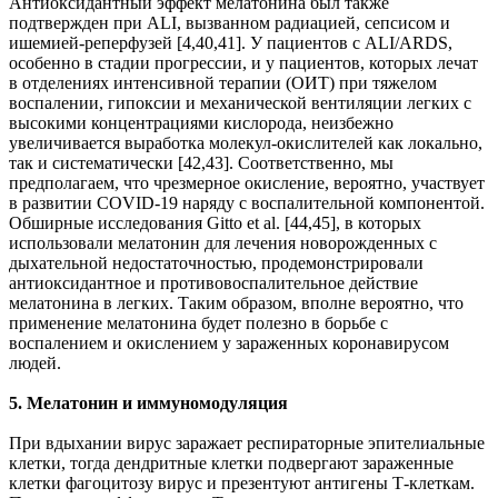
Антиоксидантный эффект мелатонина был также
подтвержден при ALI, вызванном радиацией, сепсисом и
ишемией-реперфузей [4,40,41]. У пациентов с ALI/ARDS,
особенно в стадии прогрессии, и у пациентов, которых лечат
в отделениях интенсивной терапии (ОИТ) при тяжелом
воспалении, гипоксии и механической вентиляции легких с
высокими концентрациями кислорода, неизбежно
увеличивается выработка молекул-окислителей как локально,
так и систематически [42,43]. Соответственно, мы
предполагаем, что чрезмерное окисление, вероятно, участвует
в развитии COVID-19 наряду с воспалительной компонентой.
Обширные исследования Gitto et al. [44,45], в которых
использовали мелатонин для лечения новорожденных с
дыхательной недостаточностью, продемонстрировали
антиоксидантное и противовоспалительное действие
мелатонина в легких. Таким образом, вполне вероятно, что
применение мелатонина будет полезно в борьбе с
воспалением и окислением у зараженных коронавирусом
людей.
5. Мелатонин и иммуномодуляция
При вдыхании вирус заражает респираторные эпителиальные
клетки, тогда дендритные клетки подвергают зараженные
клетки фагоцитозу вирус и презентуют антигены Т-клеткам.