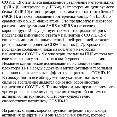
COVID-19 отмечалась выраженное увеличение интерлейкина
1β (IL-1β), интерферона γ (IFN-γ), интерферон-индуцируемого
белка 10 (IP-10) и моноцитарного хемоаттрактантного белка 1
(MCP-1), а также повышение интерлейкинов IL-4 и IL-10 по
сравнению с SARS-пациентами. Это предполагает некоторое
различие между типами SARS и MERS в патогенезе
коронавируса [2]. Существует также потенциальный риск
подавления иммунного ответа у пациентов с COVID-19 с
гипоальбуминемией, лимфопенией, нейтропенией, а также
риск снижения процента CD8+ T-клеток [2,7]. Кроме того,
последние сообщения показывают, что у некоторых
пациентов с COVID-19 с уже отрицательным ПЦР-тестом все
еще может присутствовать высокий уровень воспаления.
Недавнее клиническое исследование с использованием
блокатора TNF наряду с другими антивирусными терапиями
показало положительные эффекты у пациентов с COVID-19.
В совокупности все обнаруженное указывает на то, что
сильное воспаление является основной особенностью
пациентов с COVID-19. Таким образом, мы предполагаем, что
чрезмерное воспаление, подалвение иммунной системы и
активация «цитокинового шторма» существенно
способствуют патогенезу COVID-19.
На ранних стадиях коронавирусной инфекции происходит
активация дендритных и эпителиальных клеток, которые