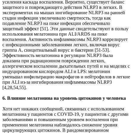
усиления каскада воспаления. Вероятно, существует баланс
защитного и повреждающего действия NLRP3 в легких. В
экспериментах на мышах ингибирование NLRP3 на ранней
стадии инфекции увеличивало смертность, тогда как
подавление NLRP3 на пике инфекции обеспечивало
защитный эффект [51]. Эти данные свидетельствуют в пользу
использования мелатонина при ALI/ARDS на пике
воспаления. Активность инфламмасомы NLRP3 коррелирует
с инфекционными заболеваниями легких, включая вирус
гриппа А, синцитиальный вирус и бактерии [51-53].
Эффективность мелатонина в регуляции NLRP3 была
доказана при радиационном повреждении легких,
аллергическом воспалении дыхательных путей и на моделях с
индуцированном кислородом ALI и LPS: мелатонин
уменьшал инфильтрацию макрофагов и нейтрофилов в легкие
при ALI из-за ингибирования инфламмасомы NLRP3
[4,28,54,55].
6. Влияние мелатонина на уровень цитокинов у человека
Хотя нет никаких сообщений, связанных с использованием
мелатонина у пациентов с COVID-19, у пациентов с другими
заболеваниями и повышенным уровнем воспаления при
применении мелатонина наблюдалось снижение уровня
циркулирующих цитокинов. В рандомизированном