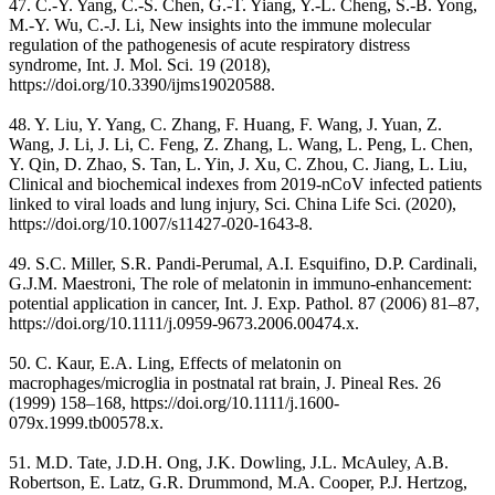
47. C.-Y. Yang, C.-S. Chen, G.-T. Yiang, Y.-L. Cheng, S.-B. Yong,
M.-Y. Wu, C.-J. Li, New insights into the immune molecular
regulation of the pathogenesis of acute respiratory distress
syndrome, Int. J. Mol. Sci. 19 (2018),
https://doi.org/10.3390/ijms19020588.
48. Y. Liu, Y. Yang, C. Zhang, F. Huang, F. Wang, J. Yuan, Z.
Wang, J. Li, J. Li, C. Feng, Z. Zhang, L. Wang, L. Peng, L. Chen,
Y. Qin, D. Zhao, S. Tan, L. Yin, J. Xu, C. Zhou, C. Jiang, L. Liu,
Clinical and biochemical indexes from 2019-nCoV infected patients
linked to viral loads and lung injury, Sci. China Life Sci. (2020),
https://doi.org/10.1007/s11427-020-1643-8.
49. S.C. Miller, S.R. Pandi-Perumal, A.I. Esquifino, D.P. Cardinali,
G.J.M. Maestroni, The role of melatonin in immuno-enhancement:
potential application in cancer, Int. J. Exp. Pathol. 87 (2006) 81–87,
https://doi.org/10.1111/j.0959-9673.2006.00474.x.
50. C. Kaur, E.A. Ling, Effects of melatonin on
macrophages/microglia in postnatal rat brain, J. Pineal Res. 26
(1999) 158–168, https://doi.org/10.1111/j.1600-
079x.1999.tb00578.x.
51. M.D. Tate, J.D.H. Ong, J.K. Dowling, J.L. McAuley, A.B.
Robertson, E. Latz, G.R. Drummond, M.A. Cooper, P.J. Hertzog,