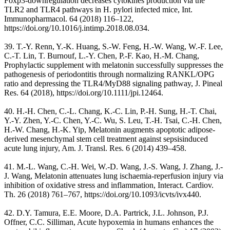
Foxp3-downregulation decreases cytokines production via the
TLR2 and TLR4 pathways in H. pylori infected mice, Int.
Immunopharmacol. 64 (2018) 116–122,
https://doi.org/10.1016/j.intimp.2018.08.034.
39. T.-Y. Renn, Y.-K. Huang, S.-W. Feng, H.-W. Wang, W.-F. Lee,
C.-T. Lin, T. Burnouf, L.-Y. Chen, P.-F. Kao, H.-M. Chang,
Prophylactic supplement with melatonin successfully suppresses the
pathogenesis of periodontitis through normalizing RANKL/OPG
ratio and depressing the TLR4/MyD88 signaling pathway, J. Pineal
Res. 64 (2018), https://doi.org/10.1111/jpi.12464.
40. H.-H. Chen, C.-L. Chang, K.-C. Lin, P.-H. Sung, H.-T. Chai,
Y.-Y. Zhen, Y.-C. Chen, Y.-C. Wu, S. Leu, T.-H. Tsai, C.-H. Chen,
H.-W. Chang, H.-K. Yip, Melatonin augments apoptotic adipose-
derived mesenchymal stem cell treatment against sepsisinduced
acute lung injury, Am. J. Transl. Res. 6 (2014) 439–458.
41. M.-L. Wang, C.-H. Wei, W.-D. Wang, J.-S. Wang, J. Zhang, J.-
J. Wang, Melatonin attenuates lung ischaemia-reperfusion injury via
inhibition of oxidative stress and inflammation, Interact. Cardiov.
Th. 26 (2018) 761–767, https://doi.org/10.1093/icvts/ivx440.
42. D.Y. Tamura, E.E. Moore, D.A. Partrick, J.L. Johnson, P.J.
Offner, C.C. Silliman, Acute hypoxemia in humans enhances the