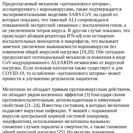
Предполагаемый механизм «цитокинового шторма»,
ассоциируемого с коронавирусами, также подтверждается
экспериментальными моделями SARS-CoV, на одной из
которых показано, что тяжелый ALI сопровождался
повышенной экспрессией связанных с воспалением генов, а
не увеличением титров вируса. В другом случае показано, что
происходит абляция рецептора IFN-α/β или истощение
воспалительных моноцитов и макрофагов, что вызывает
заметное увеличение выживаемости коронавирусов без
изменения общей вирусной нагрузки [19,20]. Обе ситуации
предполагают потенциальный механизм осложнения в виде
CoV-индуцированного ALI/ARDS независимо от вирусной
нагрузки. Если похожая патология также существует и для
COVID-19, то ослабление «цитокинового шторма» может
привести к улучшению результатов пациентов.
Мелатонин не обладает прямым противовирусным действием,
но обладает рядом косвенных эффектов [3] благодаря своим
противовоспалительным, антиоксидантным и иммунным
свойствам [21–24]. Известны состояния, в которых мелатонин
подавляет вирусные инфекции. У мышей с пораженной
вирусом центральной нервной системой (например,
энцефалитом), использование мелатонина вызывало
снижение случаев паралича и смертности, а также снижение
общей вирусной нагрузки [25]. На моделях поражения