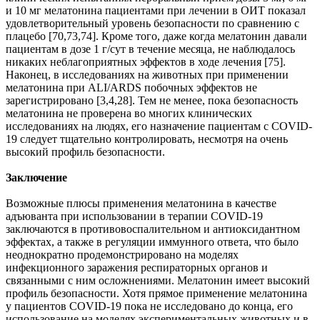
и 10 мг мелатонина пациентами при лечении в ОИТ показал
удовлетворительный уровень безопасности по сравнению с
плацебо [70,73,74]. Кроме того, даже когда мелатонин давали
пациентам в дозе 1 г/сут в течение месяца, не наблюдалось
никаких неблагоприятных эффектов в ходе лечения [75].
Наконец, в исследованиях на животных при применении
мелатонина при ALI/ARDS побочных эффектов не
зарегистрировано [3,4,28]. Тем не менее, пока безопасность
мелатонина не проверена во многих клинических
исследованиях на людях, его назначение пациентам с COVID-
19 следует тщательно контролировать, несмотря на очень
высокий профиль безопасности.
Заключение
Возможные плюсы применения мелатонина в качестве
адъюванта при использовании в терапии COVID-19
заключаются в противовоспалительном и антиоксидантном
эффектах, а также в регуляции иммунного ответа, что было
неоднократно продемонстрировано на моделях
инфекционного заражения респираторных органов и
связанными с ним осложнениями. Мелатонин имеет высокий
профиль безопасности. Хотя прямое применение мелатонина
у пациентов COVID-19 пока не исследовано до конца, его
использование на моделях экспериментальных животных и в