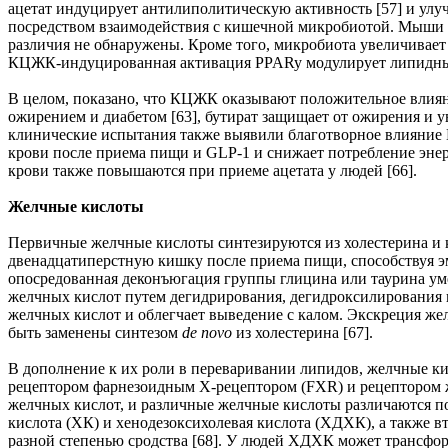
ацетат индуцирует антилиполитическую активность [57] и улу
посредством взаимодействия с кишечной микробиотой. Мыши с
различия не обнаружены. Кроме того, микробиота увеличивает
КЦЖК-индуцированная активация PPARy модулирует липидный о
В целом, показано, что КЦЖК оказывают положительное влияние
ожирением и диабетом [63], бутират защищает от ожирения и у
клинические испытания также выявили благотворное влияние 
крови после приема пищи и GLP-1 и снижает потребление энер
крови также повышаются при приеме ацетата у людей [66].
Желчные кислоты
Первичные желчные кислоты синтезируются из холестерина и 
двенадцатиперстную кишку после приема пищи, способствуя э
опосредованная деконъюгация группы глицина или таурина у
желчных кислот путем дегидрирования, дегидроксилирования 
желчных кислот и облегчает выведение с калом. Экскреция же
быть заменены синтезом
de novo
из холестерина [67].
В дополнение к их роли в переваривании липидов, желчные ки
рецептором фарнезоидным X-рецептором (FXR) и рецептором ж
желчных кислот, и различные желчные кислоты различаются по
кислота (ХК) и хенодезоксихолевая кислота (ХДХК), а также в
разной степенью сродства [68]. У людей ХДХК может трансфор