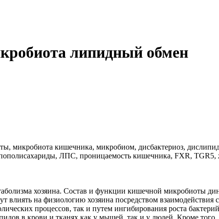
кробиота липидный обмен
ты, микробиота кишечника, микробиом, дисбактериоз, дислипи
пополисахариды, ЛПС, проницаемость кишечника, FXR, TGR5, ж
аболизма хозяина. Состав и функции кишечной микробиоты дина
гут влиять на физиологию хозяина посредством взаимодействия
олических процессов, так и путем ингибирования роста бактерий
дов в крови и тканях как у мышей, так и у людей. Кроме того, 