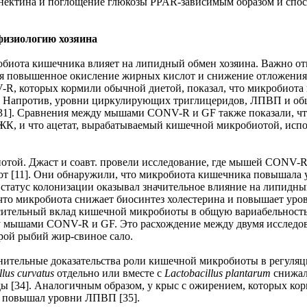
понектина и поглощение глюкозы PPAR-зависимым образом и сп
физиологию хозяина
обиота кишечника влияет на липидный обмен хозяина. Важно о
чая повышенное окисление жирных кислот и снижение отложени
R, которых кормили обычной диетой, показал, что микробиота 
]. Напротив, уровни циркулирующих триглицеридов, ЛПВП и об
[31]. Сравнения между мышами CONV-R и GF также показали, ч
 и что ацетат, вырабатываемый кишечной микробиотой, исполь
иотой. Джаст и соавт. провели исследование, где мышей CONV-
 [11]. Они обнаружили, что микробиота кишечника повышала у
о статус колонизации оказывал значительное влияние на липид
то микробиота снижает биосинтез холестерина и повышает уров
осительный вклад кишечной микробиоты в общую вариабельность
у мышами CONV-R и GF. Это расхождение между двумя исследов
арой рыбий жир-свиное сало.
ительные доказательства роли кишечной микробиоты в регуляц
llus curvatus
отдельно или вместе с
Lactobacillus plantarum
снижали
ды [34]. Аналогичным образом, у крыс с ожирением, которых к
 повышал уровни ЛПВП [35].