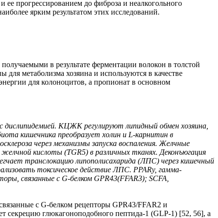
и ее прогрессированием до фиброза и неалкогольного
аиболее ярким результатом этих исследований.
 получаемыми в результате ферментации волокон в толстой
ны для метаболизма хозяина и используются в качестве
м энергии для колоноцитов, а пропионат в основном
с дислипидемией. КЦЖК регулируют липидный обмен хозяина,
иота кишечника преобразует холин и L-карнитин в
клероза через механизмы запуска воспаления. Желчные
 желчной кислоты (TGR5) в различных тканях. Деконъюгация
егчает транслокацию липополисахарида (ЛПС) через кишечный
лизовать токсическое действие ЛПС. PPARy, гамма-
торы, связанные с G-белком GPR43(FFAR3); SCFA,
з связанные с G-белком рецепторы GPR43/FFAR2 и
 секрецию глюкагоноподобного пептида-1 (GLP-1) [52, 56], а