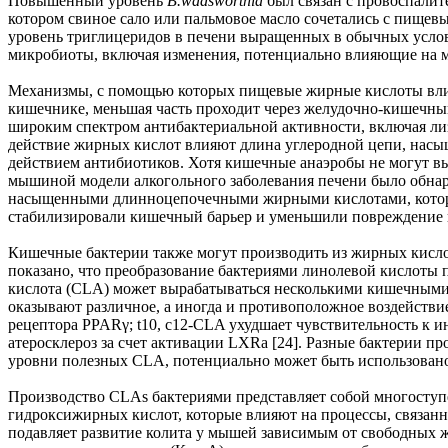
Повышенный уровень
В.wadsworthia
был связан с провоспалит
котором свиное сало или пальмовое масло сочетались с пище
уровень триглицеридов в печени выращенных в обычных услов
микробиоты, включая изменения, потенциально влияющие на м
Механизмы, с помощью которых пищевые жирные кислоты влияю
кишечнике, меньшая часть проходит через желудочно-кишечный
широким спектром антибактериальной активности, включая ли
действие жирных кислот влияют длина углеродной цепи, насы
действием антибиотиков. Хотя кишечные анаэробы не могут в
мышиной модели алкогольного заболевания печени было обна
насыщенными длинноцепочечными жирными кислотами, которые 
стабилизировали кишечный барьер и уменьшили повреждение п
Кишечные бактерии также могут производить из жирных кисло
показано, что преобразование бактериями линолевой кислоты 
кислота (CLA) может вырабатываться несколькими кишечными
оказывают различное, а иногда и противоположное воздействие
рецептора PPARγ; t10, c12-CLA ухудшает чувствительность к и
атеросклероз за счет активации LXRa [24]. Разные бактерии 
уровни полезных CLA, потенциально может быть использовано
Производство CLAs бактериями представляет собой многосту
гидроксижирных кислот, которые влияют на процессы, связанн
подавляет развитие колита у мышей зависимым от свободных 