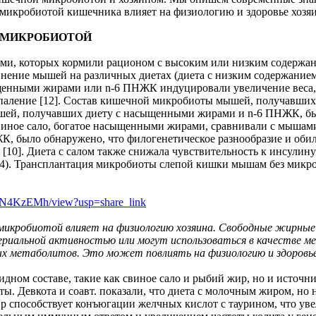
икробиотой кишечника влияет на физиологию и здоровье хозяи
 МИКРОБИОТОЙ
ами, которых кормили рационом с высоким или низким содержа
Сравнение мышей на различных диетах (диета с низким содержан
щенными жирами или n-6 ПНЖК индуцировали увеличение веса,
паление [12]. Состав кишечной микробиоты мышей, получавших
мышей, получавших диету с насыщенными жирами и n-6 ПНЖК, бы
виное сало, богатое насыщенными жирами, сравнивали с мышам
, было обнаружено, что филогенетическое разнообразие и оби
0]. Диета с салом также снижала чувствительность к инсулину 
R4). Трансплантация микробиоты слепой кишки мышам без микроб
LN4KzEMh/view?usp=share_link
икробиотой влияет на физиологию хозяина. Свободные жирные 
риальной активностью или могут использоваться в качестве 
х метаболитов. Это может повлиять на физиологию и здоровье
ном составе, такие как свиное сало и рыбий жир, но и источни
 Девкота и соавт. показали, что диета с молочным жиром, но н
 способствует конъюгации желчных кислот с таурином, что уве