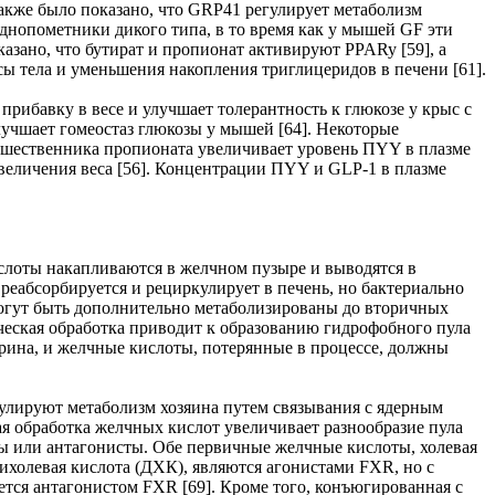
акже было показано, что GRP41 регулирует метаболизм
днопометники дикого типа, в то время как у мышей GF эти
азано, что бутират и пропионат активируют PPARy [59], а
 тела и уменьшения накопления триглицеридов в печени [61].
рибавку в весе и улучшает толерантность к глюкозе у крыс с
лучшает гомеостаз глюкозы у мышей [64]. Некоторые
едшественника пропионата увеличивает уровень ПYY в плазме
величения веса [56]. Концентрации ПYY и GLP-1 в плазме
слоты накапливаются в желчном пузыре и выводятся в
еабсорбируется и рециркулирует в печень, но бактериально
огут быть дополнительно метаболизированы до вторичных
еская обработка приводит к образованию гидрофобного пула
ерина, и желчные кислоты, потерянные в процессе, должны
гулируют метаболизм хозяина путем связывания с ядерным
 обработка желчных кислот увеличивает разнообразие пула
ты или антагонисты. Обе первичные желчные кислоты, холевая
ихолевая кислота (ДХК), являются агонистами FXR, но с
ется антагонистом FXR [69]. Кроме того, конъюгированная с