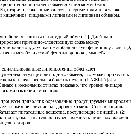
икробиоты на липидный обмен хозяина может быть
), вторичные желчные кислоты и триметиламин, а также
той кишечника, пищевыми липидами и липидным обменом.
 метаболизм глюкозы и липидный обмен [1]. Дисбаланс
стрировали причинно-следственную связь между
й микробиотой, улучшает метаболическую функцию у людей [2,
оизвести метаболический фенотип донора у мышей-
 Специализированные липопротеины облегчают
рушением регуляции липидного обмена, что может привести к
таким как неалкогольная болезнь печени (НАЖБП) [8] и
днако в нескольких отчетах показано, что уровни липидов
олитами бактерий кишечника.
и процессы приводят к образованию продуцируемых микробами
еет серьезное влияние на здоровья хозяина. Состав рациона
атывает питательные вещества, поступающие с пищей, и (2)
частности, была тщательно изучена важность пищевых волокон
пищевых жиров.
ния о том, как пищевые липиды влияют на микробиоту