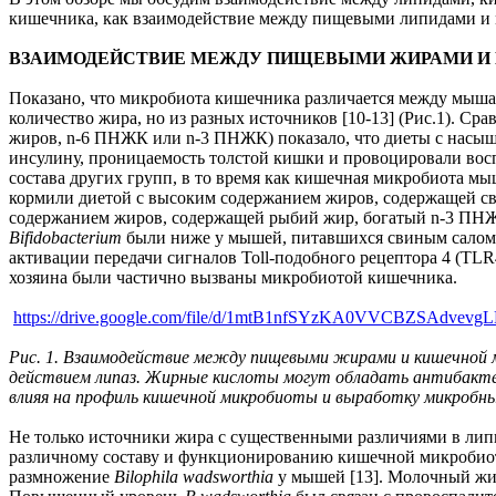
кишечника, как взаимодействие между пищевыми липидами и м
ВЗАИМОДЕЙСТВИЕ МЕЖДУ ПИЩЕВЫМИ ЖИРАМИ И
Показано, что микробиота кишечника различается между мыш
количество жира, но из разных источников [10-13] (Рис.1). 
жиров, n-6 ПНЖК или n-3 ПНЖК) показало, что диеты с насы
инсулину, проницаемость толстой кишки и провоцировали вос
состава других групп, в то время как кишечная микробиота 
кормили диетой с высоким содержанием жиров, содержащей с
содержанием жиров, содержащей рыбий жир, богатый n-3 ПНЖК
Bifidobacterium
были ниже у мышей, питавшихся свиным салом [1
активации передачи сигналов Toll-подобного рецептора 4 (TL
хозяина были частично вызваны микробиотой кишечника.
https://drive.google.com/file/d/1mtB1nfSYzKA0VVCBZSAdvevg
Рис. 1. Взаимодействие между пищевыми жирами и кишечной м
действием липаз. Жирные кислоты могут обладать антибакте
влияя на профиль кишечной микробиоты и выработку микробны
Не только источники жира с существенными различиями в липид
различному составу и функционированию кишечной микробиоты.
размножение
Bilophila wadsworthia
у мышей [13]. Молочный жир