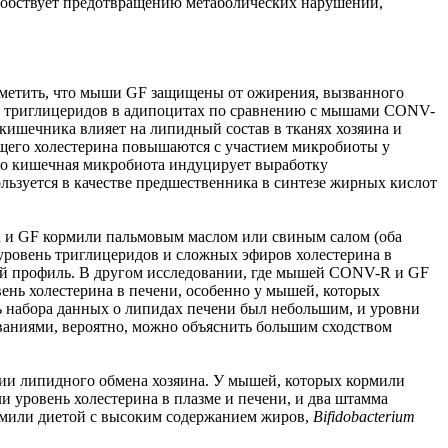
особствует предотвращению метаболических нарушений,
тметить, что мыши GF защищены от ожирения, вызванного
я триглицеридов в адипоцитах по сравнению с мышами CONV-
кишечника влияет на липидный состав в тканях хозяина и
щего холестерина повышаются с участием микробиоты у
то кишечная микробиота индуцирует выработку
зуется в качестве предшественника в синтезе жирных кислот
R и GF кормили пальмовым маслом или свиным салом (оба
ровень триглицеридов и сложных эфиров холестерина в
ный профиль. В другом исследовании, где мышей CONV-R и GF
ень холестерина в печени, особенно у мышей, которых
 набора данных о липидах печени был небольшим, и уровни
аниями, вероятно, можно объяснить большим сходством
ии липидного обмена хозяина. У мышей, которых кормили
 уровень холестерина в плазме и печени, и два штамма
ормили диетой с высоким содержанием жиров,
Bifidobacterium