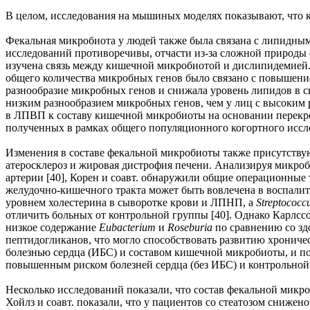
В целом, исследования на мышиных моделях показывают, что к
Фекальная микробиота у людей также была связана с липидным
исследований противоречивы, отчасти из-за сложной природы о
изучена связь между кишечной микробиотой и дислипидемией.
общего количества микробных генов было связано с повышение
разнообразие микробных генов и снижала уровень липидов в с
низким разнообразием микробных генов, чем у лиц с высоким р
в ЛПВП к составу кишечной микробиоты на основании перекре
полученных в рамках общего популяционного когортного иссле
Изменения в составе фекальной микробиоты также присутству
атеросклероз и жировая дистрофия печени. Анализируя микроб
артерии [40], Корен и соавт. обнаружили общие операционные 
желудочно-кишечного тракта может быть вовлечена в воспалит
уровнем холестерина в сыворотке крови и ЛПНП, а
Streptococc
отличить больных от контрольной группы [40]. Однако Карлссо
низкое содержание
Eubacterium
и
Roseburia
по сравнению со з
пептидогликанов, что могло способствовать развитию хрониче
болезнью сердца (ИБС) и составом кишечной микробиоты, и по
повышенным риском болезней сердца (без ИБС) и контрольной 
Несколько исследований показали, что состав фекальной мик
Хойлз и соавт. показали, что у пациентов со стеатозом сниже