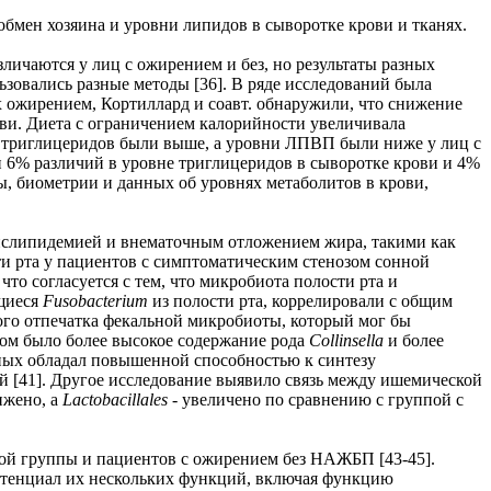
бмен хозяина и уровни липидов в сыворотке крови и тканях.
ичаются у лиц с ожирением и без, но результаты разных
ьзовались разные методы [36]. В ряде исследований была
ожирением, Кортиллард и соавт. обнаружили, что снижение
ви. Диета с ограничением калорийности увеличивала
ни триглицеридов были выше, а уровни ЛПВП были ниже у лиц с
и 6% различий в уровне триглицеридов в сыворотке крови и 4%
, биометрии и данных об уровнях метаболитов в крови,
дислипидемией и внематочным отложением жира, такими как
ти рта у пациентов с симптоматическим стенозом сонной
то согласуется с тем, что микробиота полости рта и
ящиеся
Fusobacterium
из полости рта, коррелировали с общим
го отпечатка фекальной микробиоты, который мог бы
озом было более высокое содержание рода
Collinsella
и более
ых обладал повышенной способностью к синтезу
й [41]. Другое исследование выявило связь между ишемической
ижено, а
Lactobacillales
- увеличено по сравнению с группой с
ной группы и пациентов с ожирением без НАЖБП [43-45].
 потенциал их нескольких функций, включая функцию