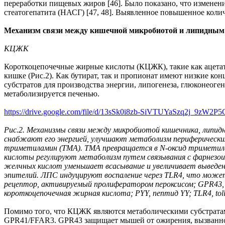
переработки пищевых жиров [46]. Было показано, что изменен
стеатогепатита (НАСГ) [47, 48]. Выявленное повышенное коли
Механизм связи между кишечной микробиотой и липидным
КЦЖК
Короткоцепочечные жирные кислоты (КЦЖК), такие как ацетат,
кишке (Рис.2). Как бутират, так и пропионат имеют низкие ко
субстратов для производства энергии, липогенеза, глюконеоген
метаболизируется печенью.
https://drive.google.com/file/d/13sSk0i8zb-SiVTUYaSzq2j_9zW2P5
Рис.2.
Механизмы связи между микробиотой кишечника, липидн
снабжают его энергией, улучшают метаболизм периферически
триметиламин (ТМА). ТМА превращается в N-оксид триметила
кислоты регулируют метаболизм путем связывания с фарнезои
желчных кислот уменьшает всасывание и увеличивает выведе
эпителий. ЛПС индуцируют воспаление через TLR4, что може
рецептор, активируемый пролифератором пероксисом; GPR43, 
короткоцепочечная жирная кислота; PYY, пептид YY; TLR4, tol
Помимо того, что КЦЖК являются метаболическими субстратам
GPR41/FFAR3. GPR43 защищает мышей от ожирения, вызванного