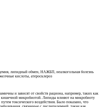
демия, липидный обмен, НАЖБП, неалкогольная болезнь
елчные кислоты, атеросклероз
мичны и зависят от свойств рациона, например, таких как
 с кишечной микробиотой. Липиды влияют на микробиоту
 путем токсического воздействия. Было показано, что
заболевания, связанные с дислипидемией, такие как