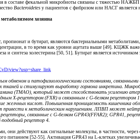
ия в составе фекальной микробиоты связаны с тяжестью НАЖБП 
чество
Bacteroidetes
у пациентов с фиброзом или НАСГ является н
 метаболизмом хозяина
 пропионат и бутират, являются бактериальными метаболитами,
нцентрации, в то время как уровни ацетата выше [49]. КЦЖК важ
еза и синтеза холестерина [50, 51]. Бутират является источнико
CvD/view?usp=share_link
ым обменом и патофизиологическими состояниями, связанными 
х тканей и стимулируют выработку гормона инкретина. Микроб
мина (TMAO), который может способствовать усилению атерос
дным X-рецептором (FXR) и связанным с G-белком рецептором 1
ние желчных кислот. Повышенная проницаемость кишечника обл
т привести к метаболическим нарушениям. ЛПВП может нейтра
рецепторы, связанные с G-белком GPR43(FFAR2); GPR41, рецеп
l-подобный рецептор 4.
и, они действуют как сигнальные молекулы, в частности, чере
 питанием [52-55]. Активация GPR43 на L-клетках увеличивает