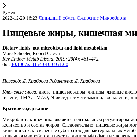
Румед
2022-12-20 16:23
Липидный обмен
Ожирение
Микробиота
Пищевые жиры, кишечная ми
Dietary lipids, gut microbiota and lipid metabolism
Marc Schoeler, Robert Caesar
Rev Endocr Metab Disord. 2019; 20(4): 461–472.
doi:
10.1007/s11154-019-09512-0
Перевод: Д. Храброва Редактура: Д. Храброва
Ключевые слова:
диета, пищевые жиры, липиды, жирные кисло
печени, ТМА, TMAO, N-оксид триметиламина, воспаление, ли
Краткое содержание
Микробиота кишечника является центральным регулятором мет
количество и состав жиров. Следовательно, пищевые жиры мо
кишечника как в качестве субстратов для бактериальных метаб
кишечная микробиота влияет на липидный обмен и уровень липи