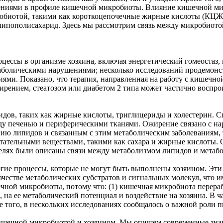
менениями в профиле кишечной микробиоты. Влияние кишечной м
биотой, такими как короткоцепочечные жирные кислоты (КЦЖК
липополисахарид. Здесь мы рассмотрим связь между микробио
ессы в организме хозяина, включая энергетический гомеостаз,
таболическими нарушениями; несколько исследований продемон
и. Показано, что терапия, направленная на работу с кишечно
жирением, стеатозом или диабетом 2 типа может частично воспр
идов, таких как жирные кислоты, триглицериды и холестерин.
ду печенью и периферическими тканями. Ожирение связано с на
ию липидов и связанным с этим метаболическим заболеваниям, 
тательными веществами, такими как сахара и жирные кислоты. О
елях были описаны связи между метаболизмом липидов и метаб
гие процессы, которые не могут быть выполнены хозяином. Эт
честве метаболических субстратов и сигнальных молекул, что им
чной микробиоты, потому что: (1) кишечная микробиота перераб
, на ее метаболический потенциал и воздействие на хозяина. В 
 того, в нескольких исследованиях сообщалось о важной роли 
кишечной микробиотой и хозяином. Мы опишем современные зна