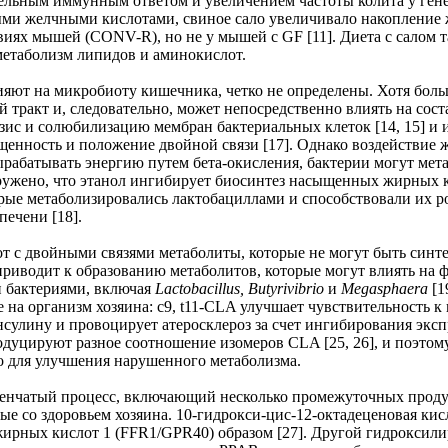
ельным иммунным ответом и увеличением частоты колита у ген
выми желчными кислотами, свиное сало увеличивало накопление 
иях мышей (CONV-R), но не у мышей с GF [11]. Диета с салом 
етаболизм липидов и аминокислот.
т на микробиоту кишечника, четко не определены. Хотя больш
 тракт и, следовательно, может непосредственно влиять на со
зис и солюбилизацию мембран бактериальных клеток [14, 15] и
щенность и положение двойной связи [17]. Однако воздействие
ырабатывать энергию путем бета-окисления, бактерии могут ме
ружено, что этанол ингибирует биосинтез насыщенных жирных
метаболизировались лактобациллами и способствовали их рост
ечени [18].
т с двойными связями метаболиты, которые не могут быть син
приводит к образованию метаболитов, которые могут влиять на 
 бактериями, включая
Lactobacillus, Butyrivibrio
и
Megasphaera
[1
 на организм хозяина: c9, t11-CLA улучшает чувствительность к
нсулину и провоцирует атеросклероз за счет ингибирования эксп
продуцируют разное соотношение изомеров CLA [25, 26], и поэт
 для улучшения нарушенного метаболизма.
пенчатый процесс, включающий несколько промежуточных проду
ые со здоровьем хозяина. 10-гидрокси-цис-12-октадеценовая к
жирных кислот 1 (FFR1/GPR40) образом [27]. Другой гидроксил