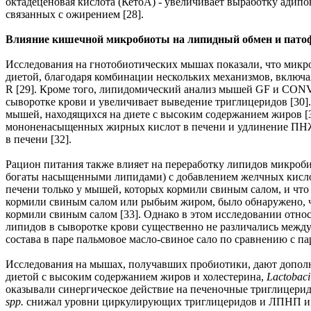
октадеценовая кислота (КетоА) - увеличивает выработку ади
связанных с ожирением [28].
Влияние кишечной микробиоты на липидный обмен и пато
Исследования на гнотобиотических мышах показали, что микр
диетой, благодаря комбинации нескольких механизмов, вклю
R [29]. Кроме того, липидомический анализ мышей GF и CONV-
сыворотке крови и увеличивает выведение триглицеридов [30
мышей, находящихся на диете с высоким содержанием жиров 
мононенасыщенных жирных кислот в печени и удлинение ПНЖК,
в печени [32].
Рацион питания также влияет на переработку липидов микроб
богаты насыщенными липидами) с добавлением желчных кислот
печени только у мышей, которых кормили свиным салом, и чт
кормили свиным салом или рыбьим жиром, было обнаружено, ч
кормили свиным салом [33]. Однако в этом исследовании отн
липидов в сыворотке крови существенно не различались межд
состава в паре пальмовое масло-свиное сало по сравнению с п
Исследования на мышах, получавших пробиотики, дают дополн
диетой с высоким содержанием жиров и холестерина,
Lactobaci
оказывали синергическое действие на печеночные триглицери
spp.
снижал уровни циркулирующих триглицеридов и ЛПНП и