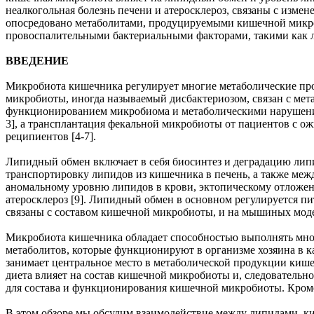
неалкогольная болезнь печени и атеросклероз, связаны с из
опосредовано метаболитами, продуцируемыми кишечной микро
провоспалительными бактериальными факторами, такими как 
ВВЕДЕНИЕ
Микробиота кишечника регулирует многие метаболические проц
микробиоты, иногда называемый дисбактериозом, связан с ме
функционированием микробиома и метаболическими нарушениям
3], а трансплантация фекальной микробиоты от пациентов с о
реципиентов [4-7].
Липидный обмен включает в себя биосинтез и деградацию лип
транспортировку липидов из кишечника в печень, а также меж
аномальному уровню липидов в крови, эктопическому отложен
атеросклероз [9]. Липидный обмен в основном регулируется пи
связаны с составом кишечной микробиоты, и на мышиных мод
Микробиота кишечника обладает способностью выполнять мно
метаболитов, которые функционируют в организме хозяина в ка
занимает центральное место в метаболической продукции кише
диета влияет на состав кишечной микробиоты и, следовательно
для состава и функционирования кишечной микробиоты. Кроме
В этом обзоре мы обсудим взаимодействие между липидами, 