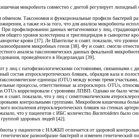
ишечная микробиота совместно с диетой регулирует липидный о
 обменом. Таксономия и функциональные профили бактерий разл
жирения, а также из-за того, что для анализа микробиоты испол
 При профилировании данных метагеномики у лиц, страдающих 
м общего уровня холестерина и триглицеридов в сыворотке кро
ыворотке крови [37]. Ле Шантилье и соавт. показали, что уров
азнообразием микробных генов [38]. Фу и соавт. смогли отнест
стного анализа таксономических данных фекальной микробиоты
дования, проведённого в Нидерландах [39].
ют у лиц с патофизиологическими состояниями, связанными с 
ный состав атеросклеротических бляшек, образцов кала и полос
таксономические единицы (OTU) между всеми тремя участками, ч
ельные процессы, ответственные за атеросклероз. OTUs, относ
us
OTUs коррелировали с уровнями ЛПВП. Однако не было четко
н и соавт. показали, что у лиц с симптоматическим атеросклер
доровыми контрольными группами. Микробиом кишечника больн
ского воспаления атеросклеротических бляшек на стенках артери
казало, что у пациентов с ИБС количество
Bacteroidetes
было сн
группой здоровых людей [42].
робиоты у пациентов с НАЖБП отличается от здоровой контроль
но генетическое разнообразие бактерий и изменен генетический