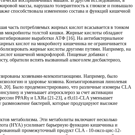
етически восприимчивых мышей. В другом исследовании, в
жировой массы, нарушало толерантность к глюкозе и повышало
также способствовала изменению состава и функций кишечной
ая часть потребляемых жирных кислот всасывается в тонком
став микробиоты толстой кишки. Жирные кислоты обладают
 ингибирование выработки АТФ [16]. На антибактериальное
 жирных кислот на микробиоту кишечника не ограничивается
таболизировать жирные кислоты другими путями. Например, на
 кислот кишечной микрофлорой. Пищевые добавки с
у, обратили вспять вызванный алкоголем дисбактериоз,
тезированы хозяевами-млекопитающими. Например, было
физиологию и здоровье хозяина. Конъюгированная линолевая
9, 20]. Было продемонстрировано, что различные изомеры CLA
 инсулину и уменьшает атеросклероз за счет активации
рессии PPARγ и LXRa [21-23], а t9,t11-CLA уменьшает
ому размножение бактерий, которые продуцируют высокие
ктов метаболизма. Эти метаболиты включают несколько
ислота (HYA) усиливает барьерную функцию кишечника и
ированный промежуточный продукт CLA - 10-оксо-цис-12-