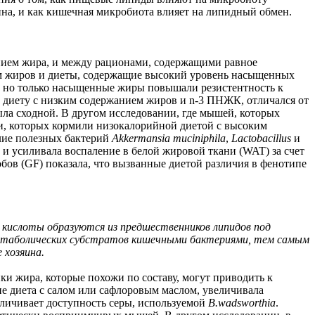
на, и как кишечная микробиота влияет на липидный обмен.
нием жира, и между рационами, содержащими равное
ием жиров и диеты, содержащие высокий уровень насыщенных
 но только насыщенные жиры повышали резистентность к
 диету с низким содержанием жиров и n-3 ПНЖК, отличался от
ла сходной. В другом исследовании, где мышей, которых
и, которых кормили низокалорийной диетой с высоким
лие полезных бактерий
Akkermansia muciniphila
,
Lactobacillus
и
и усиливала воспаление в белой жировой ткани (WAT) за счет
ов (GF) показала, что вызванные диетой различия в фенотипе
кислоты образуются из предшественников липидов под
метаболических субстратов кишечными бактериями, тем самым
 хозяина.
ки жира, которые похожи по составу, могут приводить к
е диета с салом или сафлоровым маслом, увеличивала
личивает доступность серы, используемой
B.wadsworthia
.