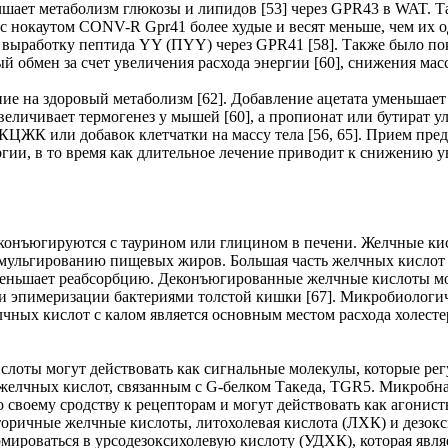
чшает метаболизм глюкозы и липидов [53] через GPR43 в WAT. Т
 нокаутом CONV-R Gpr41 более худые и весят меньше, чем их о
 выработку пептида YY (ПYY) через GPR41 [58]. Также было пок
бмен за счет увеличения расхода энергии [60], снижения массы
 на здоровый метаболизм [62]. Добавление ацетата уменьшает п
величивает термогенез у мышей [60], а пропионат или бутират у
КЦЖК или добавок клетчатки на массу тела [56, 65]. Прием пр
гии, в то время как длительное лечение приводит к снижению у
конъюгируются с таурином или глицином в печени. Желчные ки
мульгированию пищевых жиров. Большая часть желчных кислот р
меньшает реабсорбцию. Деконъюгированные желчные кислоты м
и эпимеризации бактериями толстой кишки [67]. Микробиологич
лчных кислот с калом является основным местом расхода холест
слоты могут действовать как сигнальные молекулы, которые ре
елчных кислот, связанным с G-белком Такеда, TGR5. Микробная
 своему сродству к рецепторам и могут действовать как агонис
торичные желчные кислоты, литохолевая кислота (ЛХК) и дезокс
мироваться в урсодезоксихолевую кислоту (УДХК), которая явля